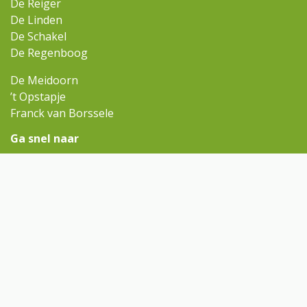
De Reiger
De Linden
De Schakel
De Regenboog
De Meidoorn
’t Opstapje
Franck van Borssele
Ga snel naar
Omniskindcentra.nl
Contact
Rondleiding aanvragen
Contact
reiger@omnisscholen.nl
(0113) 568 110
Volg ons op Facebook