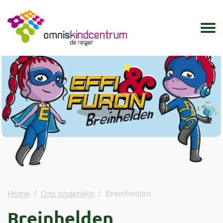
Home
Ons onderwijs
Breinhelden
Breinhelden