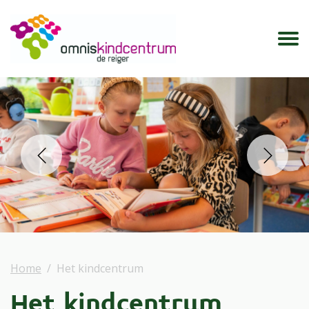
prev
next
Home
Het kindcentrum
Het kindcentrum