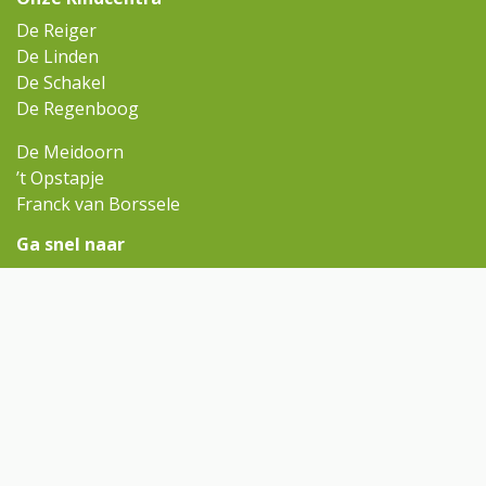
De Reiger
De Linden
De Schakel
De Regenboog
De Meidoorn
’t Opstapje
Franck van Borssele
Ga snel naar
Omniskindcentra.nl
Contact
Rondleiding aanvragen
Contact
reiger@omnisscholen.nl
(0113) 568 110
Volg ons op Facebook