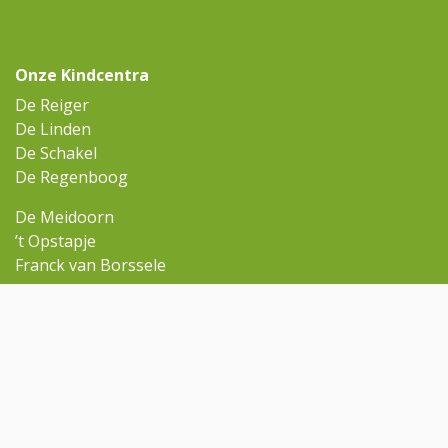
Onze Kindcentra
De Reiger
De Linden
De Schakel
De Regenboog
De Meidoorn
’t Opstapje
Franck van Borssele
Ga snel naar
Omniskindcentra.nl
Contact
Rondleiding aanvragen
Contact
reiger@omnisscholen.nl